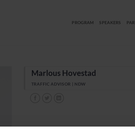
PROGRAM
SPEAKERS
PAR
Marlous Hovestad
TRAFFIC ADVISOR | NDW