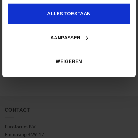
ALLES TOESTAAN
Pieter-Jan Pauwels,
AANPASSEN
Marit Beijers
Innovation Lead, Digipolis
Gent
WEIGEREN
CONTACT
Euroforum B.V.
Emmasingel 29-17