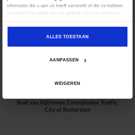
informatie die u aan ze heeft verstrekt of die ze hebben
verzameld op basis van uw gebruik van hun services.
2020
Sjoerd Braaksma, Data Scientist, City of
Rotterdam
ALLES TOESTAAN
AANPASSEN
LEES VERDER
→
WEIGEREN
2020
Roel van Rijthoven, Coordinator Traffic,
City of Rotterdam