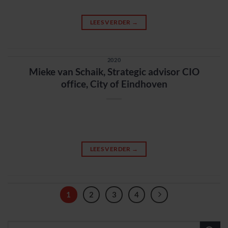
LEES VERDER
→
2020
Mieke van Schaik, Strategic advisor CIO
office, City of Eindhoven
LEES VERDER
→
1
2
3
4