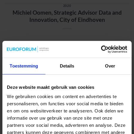
2020
Michiel Oomen, Strategic Advisor Data and
Innovation, City of Eindhoven
LEES VERDER
→
Toestemming
Details
Over
2020
Ben Kokkeler, Professor of Applied Science,
Deze website maakt gebruik van cookies
Avans
We gebruiken cookies om content en advertenties te
personaliseren, om functies voor social media te bieden
en om ons websiteverkeer te analyseren. Ook delen we
informatie over uw gebruik van onze site met onze
partners voor social media, adverteren en analyse. Deze
partners kunnen deze gegevens combineren met andere
LEES VERDER
→