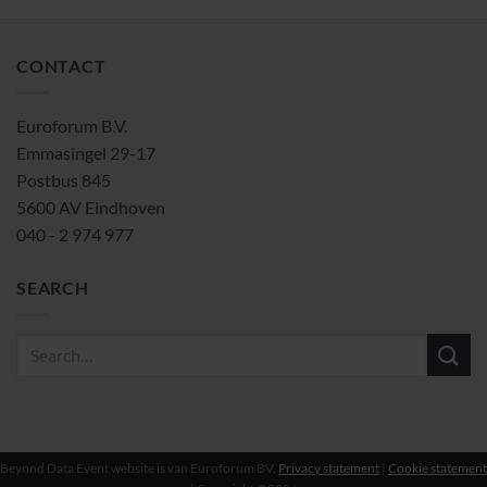
CONTACT
Euroforum B.V.
Emmasingel 29-17
Postbus 845
5600 AV Eindhoven
040 - 2 974 977
SEARCH
Beyond Data Event website is van Euroforum BV.
Privacy statement
|
Cookie statement