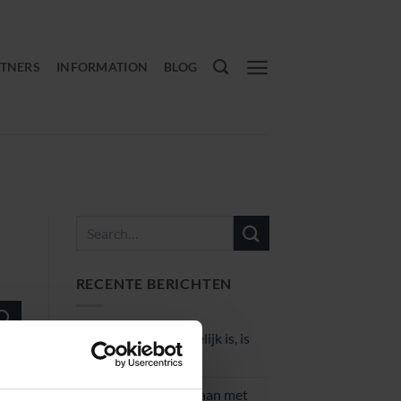
TNERS
INFORMATION
BLOG
RECENTE BERICHTEN
‘Niet alles wat wenselijk is, is
ook mogelijk’
Criminaliteit tegengaan met