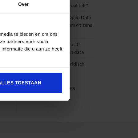
Over
open data: mythe of realiteit?
Smarter Cities with Open Data
need involvement from citizens
and companies
 media te bieden en om ons
ze partners voor social
Vernieuwen als overheid?
nformatie die u aan ze heeft
Maak slim gebruik van data
Beyond data – een juridisch
perspectief
ALLES TOESTAAN
RECENTE REACTIES