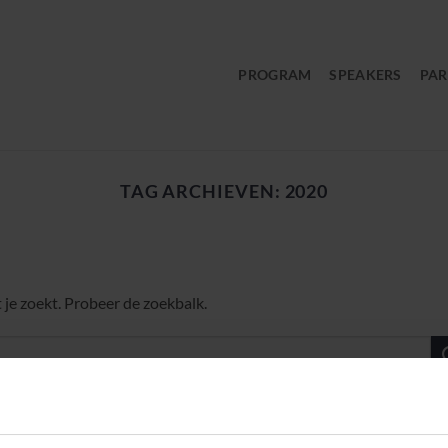
PROGRAM
SPEAKERS
PAR
TAG ARCHIEVEN:
2020
 je zoekt. Probeer de zoekbalk.